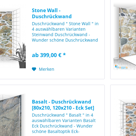
Stone Wall -
Duschrückwand
[120x210cm]
Duschrückwand " Stone Wall " in
4 auswählbaren Varianten
Steinwand Duschrückwand -
Wunder schöne Duschrückwand
mit einer Mauer Steinoptik in
typischer Felsoptik. Diese
ab 399,00 € *
Duschwand wirkt sehr stilsicher
und beeindruckt durch die
rustikale...
Merken
Basalt - Duschrückwand
[80x210, 120x210 - Eck Set]
Duschrückwand " Basalt " in 4
auswählbaren Varianten Basalt
Eck Duschrückwand - Wunder
schöne Basaltoptik Eck-