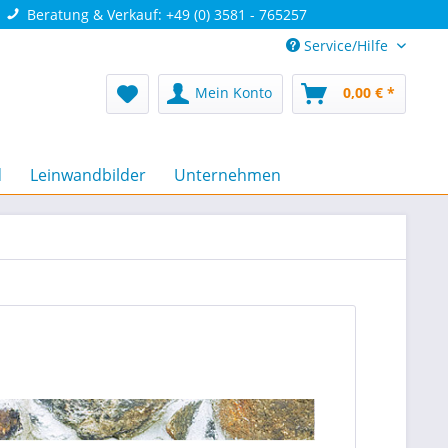
Beratung & Verkauf: +49 (0) 3581 - 765257
Service/Hilfe
Mein Konto
0,00 € *
d
Leinwandbilder
Unternehmen