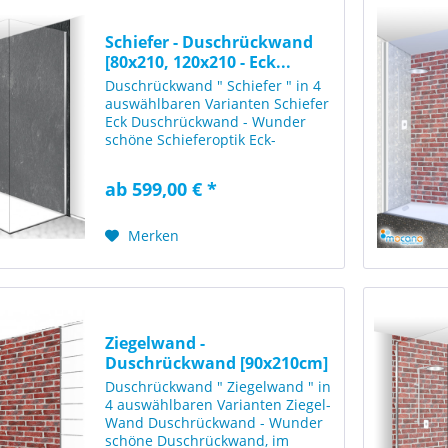
Schiefer - Duschrückwand
[80x210, 120x210 - Eck...
Duschrückwand " Schiefer " in 4
auswählbaren Varianten Schiefer
Eck Duschrückwand - Wunder
schöne Schieferoptik Eck-
Duschrückwand, im Eck Format
80x210cm + 120x210cm (800 x
ab 599,00 € *
2100mm + 1200x2100mm BxH)
mit einer Struktur
geschlagenem...
Merken
Ziegelwand -
Duschrückwand [90x210cm]
Duschrückwand " Ziegelwand " in
4 auswählbaren Varianten Ziegel-
Wand Duschrückwand - Wunder
schöne Duschrückwand, im