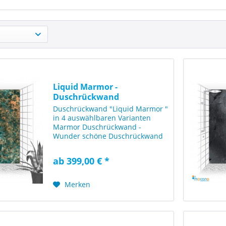
Liquid Marmor -
Duschrückwand
[120x210cm]
Duschrückwand "Liquid Marmor "
in 4 auswählbaren Varianten
Marmor Duschrückwand -
Wunder schöne Duschrückwand
mit einer einzigartigen Marmor
Liquidoptik. Diese Duschwand
ab 399,00 € *
wirkt sehr stilsicher und
beeindruckt durch die Design-
Optik von...
Merken