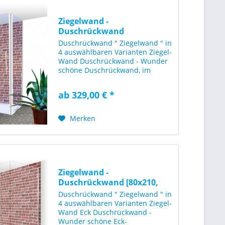
Ziegelwand -
Duschrückwand
[100x210cm]
Duschrückwand " Ziegelwand " in
4 auswählbaren Varianten Ziegel-
Wand Duschrückwand - Wunder
schöne Duschrückwand, im
Format 100x210cm
(1000x2100mm BxH), mit einer
ab 329,00 € *
rustikalen Ziegeloptik in typisch
rötlicher Farbgestaltung. Diese...
Merken
Ziegelwand -
Duschrückwand [80x210,
120x210 -...
Duschrückwand " Ziegelwand " in
4 auswählbaren Varianten Ziegel-
Wand Eck Duschrückwand -
Wunder schöne Eck-