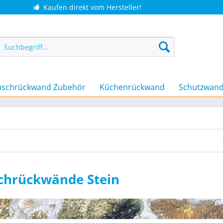
Kaufen direkt vom Hersteller!
schrückwand Zubehör
Küchenrückwand
Schutzwan
chrückwände Stein