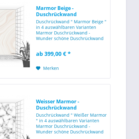
Marmor Beige -
Duschrückwand
[120x210cm]
Duschrückwand " Marmor Beige "
in 4 auswählbaren Varianten
Marmor Duschrückwand -
Wunder schöne Duschrückwand
mit einer geschliffenen beigen
Marmor Steinoptik. Diese
ab 399,00 € *
Duschwand wirkt sehr stilsicher
und beeindruckt durch die
wolkige Optik...
Merken
Weisser Marmor -
Duschrückwand
[120x210cm]
Duschrückwand " Weißer Marmor
" in 4 auswählbaren Varianten
Marmor Duschrückwand -
Wunder schöne Duschrückwand
mit einer weißen Marmor