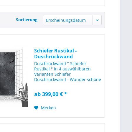
Sortierung:
Schiefer Rustikal -
Duschrückwand
[120x210cm]
Duschrückwand " Schiefer
Rustikal " in 4 auswählbaren
Varianten Schiefer
Duschrückwand - Wunder schöne
Schieferoptik Duschrückwand im
Format 120x210cm (1200 x
ab 399,00 € *
2100mm BxH) mit einer rustikalen
Struktur von Schiefer. Geeignet
für neutrale...
Merken