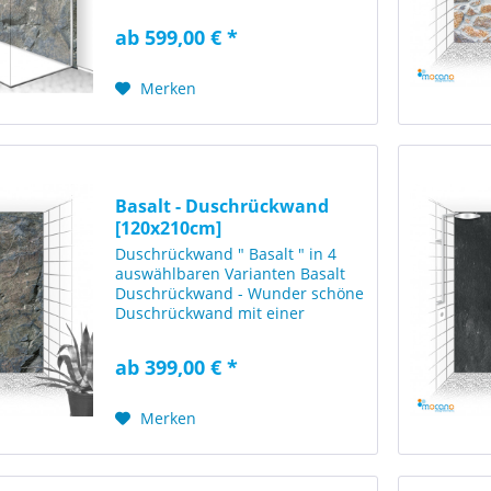
Duschrückwand, im Eck Format
80x210cm + 120x210cm (800 x
ab 599,00 € *
2100mm + 1200x2100mm BxH)
mit einer Basalt Steinstruktur.
Diese Eck...
Merken
Basalt - Duschrückwand
[120x210cm]
Duschrückwand " Basalt " in 4
auswählbaren Varianten Basalt
Duschrückwand - Wunder schöne
Duschrückwand mit einer
rustikalen Felsenoptik in typisch
Basalt grau / anthrazit'er
ab 399,00 € *
Farbgestaltung. Diese
Duschwand wirkt sehr stilsicher
und...
Merken