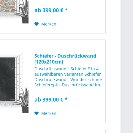
mit einer rustikalen Maueroptik
in typisch Granit Farbgestaltung.
ab 399,00 € *
Diese Duschwand wirkt sehr
stilsicher und beeindruckt...
Merken
Schiefer - Duschrückwand
[120x210cm]
Duschrückwand " Schiefer " in 4
auswählbaren Varianten Schiefer
Duschrückwand - Wunder schöne
Schieferoptik Duschrückwand im
Format 120x210cm (1200 x
2100mm BxH) mit einer stylischen
ab 399,00 € *
Struktur von Schiefer. Geeignet
für neutrale und...
Merken