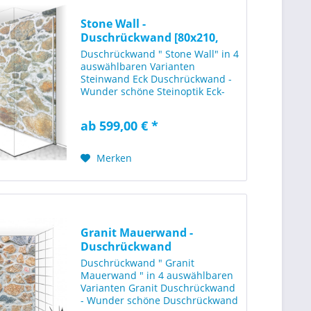
Stone Wall -
Duschrückwand [80x210,
120x210 -...
Duschrückwand " Stone Wall" in 4
auswählbaren Varianten
Steinwand Eck Duschrückwand -
Wunder schöne Steinoptik Eck-
Duschrückwand, im Eck Format
80x210cm + 120x210cm (800 x
ab 599,00 € *
2100mm + 1200x2100mm BxH)
mit einer Mauer Steinstruktur.
Diese...
Merken
Granit Mauerwand -
Duschrückwand
[120x210cm]
Duschrückwand " Granit
Mauerwand " in 4 auswählbaren
Varianten Granit Duschrückwand
- Wunder schöne Duschrückwand