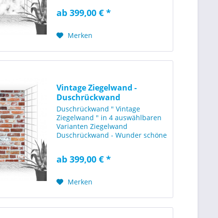
Steinoptik. Diese Duschwand
ab 399,00 € *
wirkt sehr stilsicher und
beeindruckt durch die wolkige
Optik von...
Merken
Vintage Ziegelwand -
Duschrückwand
[120x210cm]
Duschrückwand " Vintage
Ziegelwand " in 4 auswählbaren
Varianten Ziegelwand
Duschrückwand - Wunder schöne
Duschrückwand mit einer Ziegel
Steinoptik im Vintage-Style. Diese
ab 399,00 € *
Duschwand wirkt sehr stilsicher
und beeindruckt durch die...
Merken