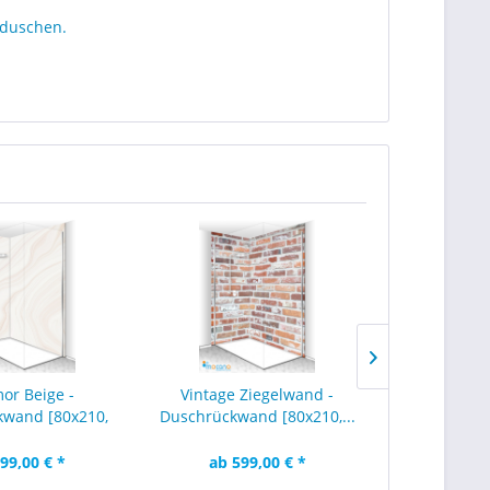
kduschen.
or Beige -
Vintage Ziegelwand -
Stones 10 -
kwand [80x210,
Duschrückwand [80x210,...
[100
x210 -...
99,00 € *
ab 599,00 € *
ab 32