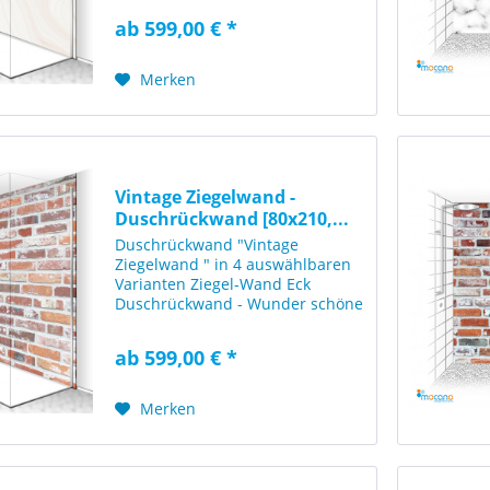
Marmor Steinoptik in
ab 599,00 € *
geschliffener Optik. Diese Eck
Duschwand wirkt sehr stilsicher
und beeindruckt...
Merken
Vintage Ziegelwand -
Duschrückwand [80x210,...
Duschrückwand "Vintage
Ziegelwand " in 4 auswählbaren
Varianten Ziegel-Wand Eck
Duschrückwand - Wunder schöne
Eck-Duschrückwand mit einer
rustikalen Ziegeloptik in einer
ab 599,00 € *
Vintage Farbgestaltung. Diese Eck
Duschwand wirkt sehr stilsicher...
Merken