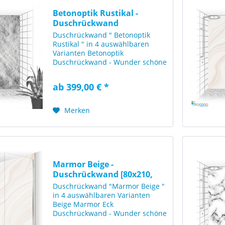
Betonoptik Rustikal -
Duschrückwand
[120x210cm]
Duschrückwand " Betonoptik
Rustikal " in 4 auswählbaren
Varianten Betonoptik
Duschrückwand - Wunder schöne
graue Duschrückwand mit einer
rustikalen Beton Steinoptik. Diese
ab 399,00 € *
Duschwand wirkt sehr stilsicher
und beeindruckt durch die...
Merken
Marmor Beige -
Duschrückwand [80x210,
120x210 -...
Duschrückwand "Marmor Beige "
in 4 auswählbaren Varianten
Beige Marmor Eck
Duschrückwand - Wunder schöne
Eck-Duschrückwand mit einer