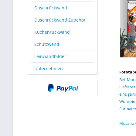
Duschrückwand
Duschrückwand Zubehör
Küchenrückwand
Schutzwand
Leinwandbilder
Unternehmen
Fototape
Bei Moc
Lieferze
einzigar
Wohnzim
Formaten
Mocano ®