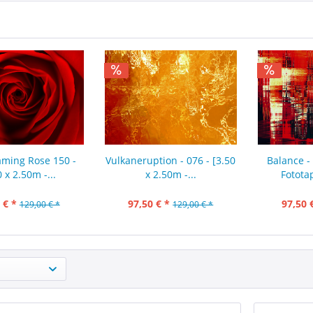
ming Rose 150 -
Vulkaneruption - 076 - [3.50
Balance - 
0 x 2.50m -...
x 2.50m -...
Fotota
 € *
97,50 € *
97,50 
129,00 € *
129,00 € *