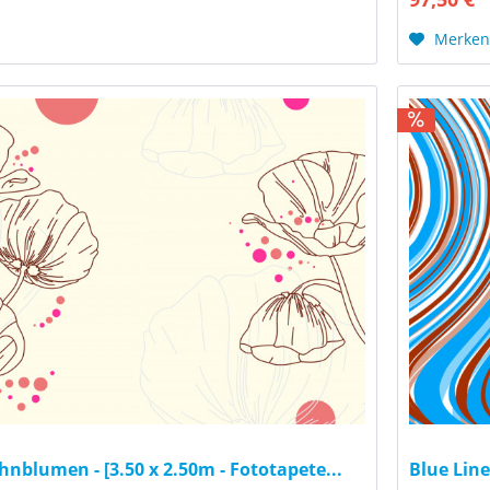
Merke
nblumen - [3.50 x 2.50m - Fototapete...
Blue Line