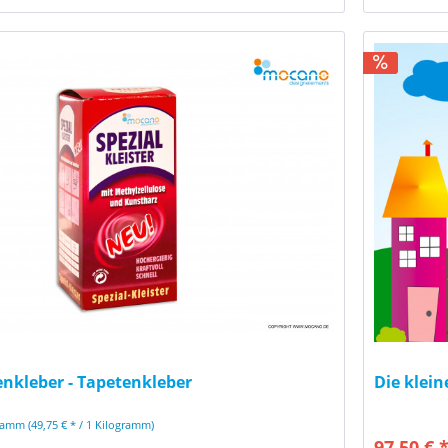
nkleber - Tapetenkleber
Die klein
gramm
(49,75 € * / 1 Kilogramm)
97,50 € 