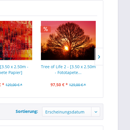
[3.50 x 2.50m -
Tree of Life 2 - [3.50 x 2.50m
Bed of Marg
pete Papier]
- Fototapete...
2.50m - F
€ *
97,50 € *
97,50 € 
129,00 € *
129,00 € *
Sortierung: