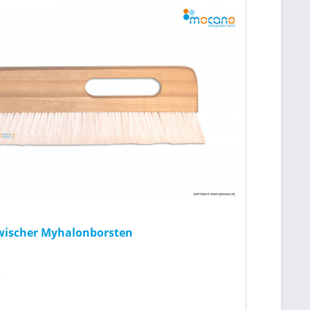
wischer Myhalonborsten
*
n