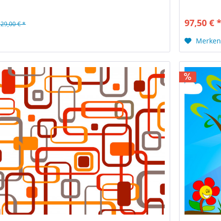
97,50 € 
129,00 € *
Merke