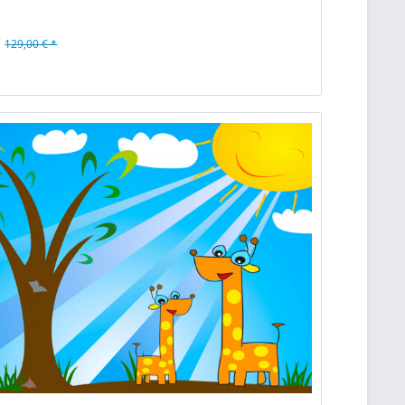
*
129,00 € *
n