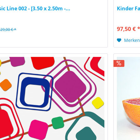
ic Line 002 - [3.50 x 2.50m -...
Kinder Fa
97,50 € 
129,00 € *
Merke