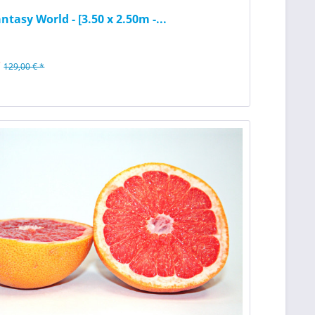
ntasy World - [3.50 x 2.50m -...
*
129,00 € *
n