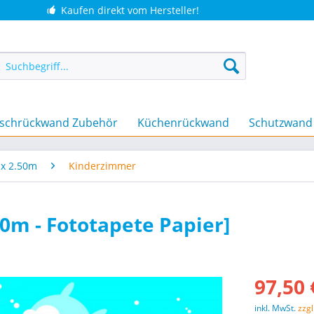
Kaufen direkt vom Hersteller!
schrückwand Zubehör
Küchenrückwand
Schutzwand
 x 2.50m
Kinderzimmer
50m - Fototapete Papier]
97,50 
inkl. MwSt.
zzg