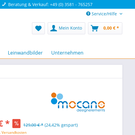
Beratung & Verkauf: +49 (0) 3581 - 765257
Service/Hilfe
Mein Konto
0,00 € *
Leinwandbilder
Unternehmen
€ *
129,00 € *
(24,42% gespart)
l. Versandkosten