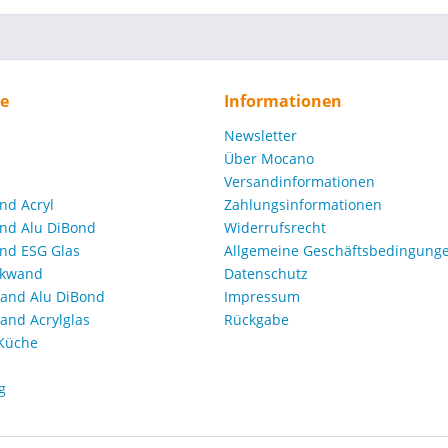
ce
Informationen
Newsletter
Über Mocano
Versandinformationen
nd Acryl
Zahlungsinformationen
nd Alu DiBond
Widerrufsrecht
nd ESG Glas
Allgemeine Geschäftsbedingunge
ckwand
Datenschutz
and Alu DiBond
Impressum
nd Acrylglas
Rückgabe
 Küche
g