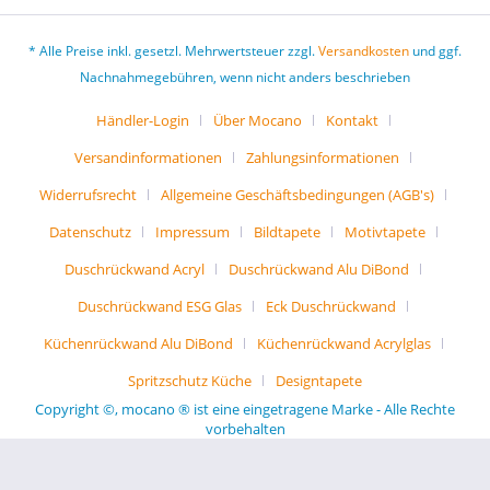
* Alle Preise inkl. gesetzl. Mehrwertsteuer zzgl.
Versandkosten
und ggf.
Nachnahmegebühren, wenn nicht anders beschrieben
Händler-Login
Über Mocano
Kontakt
Versandinformationen
Zahlungsinformationen
Widerrufsrecht
Allgemeine Geschäftsbedingungen (AGB's)
Datenschutz
Impressum
Bildtapete
Motivtapete
Duschrückwand Acryl
Duschrückwand Alu DiBond
Duschrückwand ESG Glas
Eck Duschrückwand
Küchenrückwand Alu DiBond
Küchenrückwand Acrylglas
Spritzschutz Küche
Designtapete
Copyright ©, mocano ® ist eine eingetragene Marke - Alle Rechte
vorbehalten