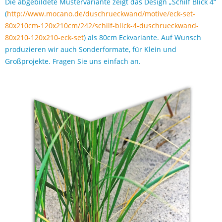
Die abgebildete Mustervariante zeigt das Design „Schilf Blick 4“
(
http://www.mocano.de/duschrueckwand/motive/eck-set-
80x210cm-120x210cm/242/schilf-blick-4-duschrueckwand-
80x210-120x210-eck-set
) als 80cm Eckvariante. Auf Wunsch
produzieren wir auch Sonderformate, für Klein und
Großprojekte. Fragen Sie uns einfach an.