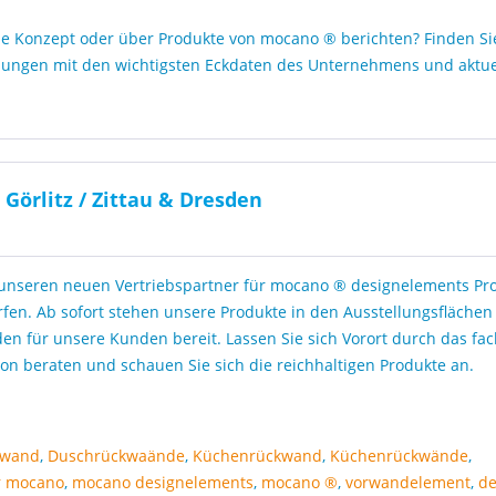
de Konzept oder über Produkte von mocano ® berichten? Finden Si
eilungen mit den wichtigsten Eckdaten des Unternehmens und aktue
Görlitz / Zittau & Dresden
 unseren neuen Vertriebspartner für mocano ® designelements Pr
rfen. Ab sofort stehen unsere Produkte in den Ausstellungsflächen i
den für unsere Kunden bereit. Lassen Sie sich Vorort durch das fa
son beraten und schauen Sie sich die reichhaltigen Produkte an.
kwand
,
Duschrückwaände
,
Küchenrückwand
,
Küchenrückwände
,
r mocano
,
mocano designelements
,
mocano ®
,
vorwandelement
,
d