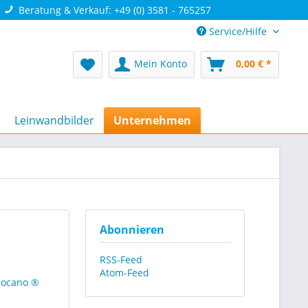
Beratung & Verkauf: +49 (0) 3581 - 765257
Service/Hilfe
Mein Konto
0,00 € *
Leinwandbilder
Unternehmen
Abonnieren
RSS-Feed
Atom-Feed
mocano ®