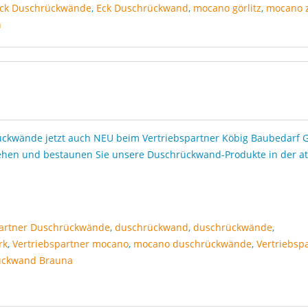
ck Duschrückwände
,
Eck Duschrückwand
,
mocano görlitz
,
mocano z
n
ckwände jetzt auch NEU beim Vertriebspartner Köbig Baubedarf
ehen und bestaunen Sie unsere Duschrückwand-Produkte in der at
partner Duschrückwände
,
duschrückwand
,
duschrückwände
,
rk
,
Vertriebspartner mocano
,
mocano duschrückwände
,
Vertriebsp
ückwand Brauna