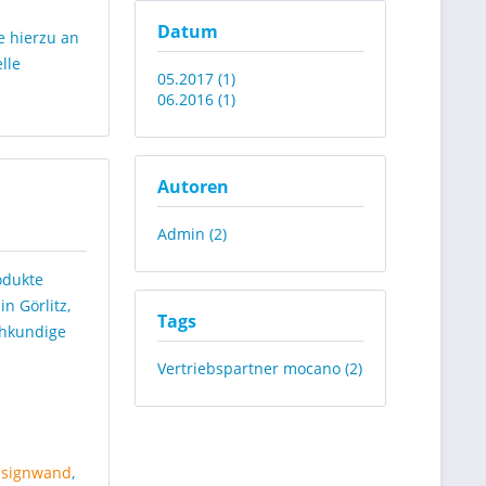
Datum
e hierzu an
lle
05.2017 (1)
06.2016 (1)
Autoren
Admin (2)
odukte
n Görlitz,
Tags
chkundige
Vertriebspartner mocano (2)
esignwand
,