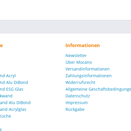
ce
Informationen
Newsletter
Über Mocano
Versandinformationen
nd Acryl
Zahlungsinformationen
nd Alu DiBond
Widerrufsrecht
nd ESG Glas
Allgemeine Geschäftsbedingunge
ckwand
Datenschutz
and Alu DiBond
Impressum
nd Acrylglas
Rückgabe
 Küche
g