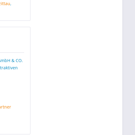
ittau
,
 GmbH & CO.
traktiven
artner