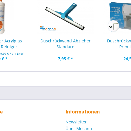
er Acrylglas
Duschrückwand Abzieher
Duschrückw
Reiniger...
Standard
Premi
59,60 € * / 1 Liter)
 € *
7,95 € *
24,
ce
Informationen
Newsletter
Über Mocano