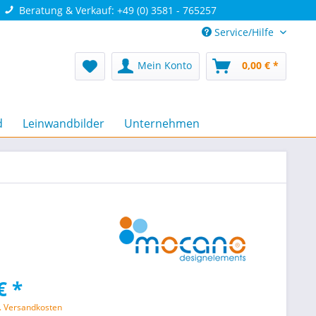
Beratung & Verkauf: +49 (0) 3581 - 765257
Service/Hilfe
Mein Konto
0,00 € *
d
Leinwandbilder
Unternehmen
€ *
l. Versandkosten