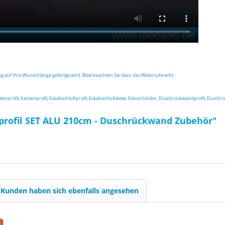
ung auf Ihre Wunschlänge gefertigt wird. Bitte beachten Sie dazu das Widerrufsrecht.
t, Seitenprofil, Kantenprofil, Eckabschlußprofil, Eckabschlußleiste, Eckverbinder, Duschrückwandprofil, Dus
profil SET ALU 210cm - Duschrückwand Zubehör"
Kunden haben sich ebenfalls angesehen