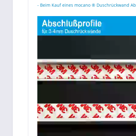
- Beim Kauf eines mocano ® Duschrückwand Abs