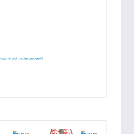
chrückwandverbinder, Inneneckprofil