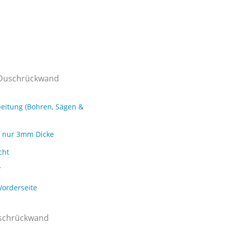
Duschrückwand
eitung (Bohren, Sägen &
ei nur 3mm Dicke
cht
T
Vorderseite
uschrückwand