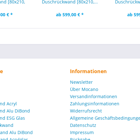
nd [80x210,
Duschrückwand [80x210,...
Duschrückw
10...
120x
00 € *
ab 599,00 € *
ab 59
ce
Informationen
Newsletter
Über Mocano
Versandinformationen
nd Acryl
Zahlungsinformationen
nd Alu DiBond
Widerrufsrecht
nd ESG Glas
Allgemeine Geschäftsbedingunge
ckwand
Datenschutz
and Alu DiBond
Impressum
nd Acrylglas
Rückgabe