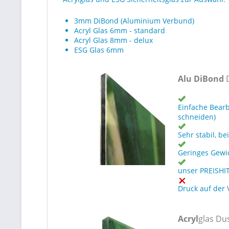
3mm DiBond (Aluminium Verbund)
Acryl Glas 6mm - standard
Acryl Glas 8mm - delux
ESG Glas 6mm
Alu DiBond
Einfache Bearb
schneiden)
Sehr stabil, b
Geringes Gewi
unser PREISHI
Druck auf der 
Acryl
glas D