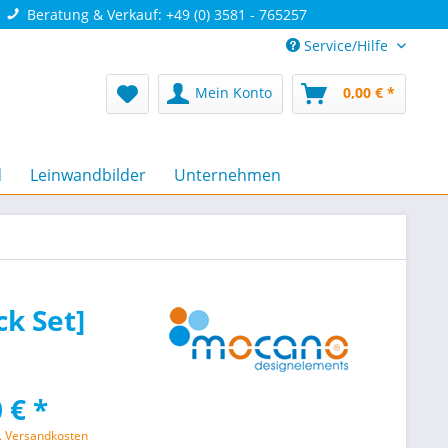
Beratung & Verkauf: +49 (0) 3581 - 765257
Service/Hilfe
Mein Konto
0,00 € *
d
Leinwandbilder
Unternehmen
k Set]
 € *
l. Versandkosten