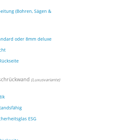
eitung (Bohren, Sägen &
andard oder 8mm deluxe
cht
Rückseite
chrückwand
(Luxusvariante)
tik
tandsfähig
cherheitsglas ESG