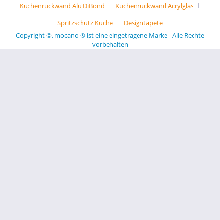
Küchenrückwand Alu DiBond
Küchenrückwand Acrylglas
Spritzschutz Küche
Designtapete
Copyright ©, mocano ® ist eine eingetragene Marke - Alle Rechte
vorbehalten