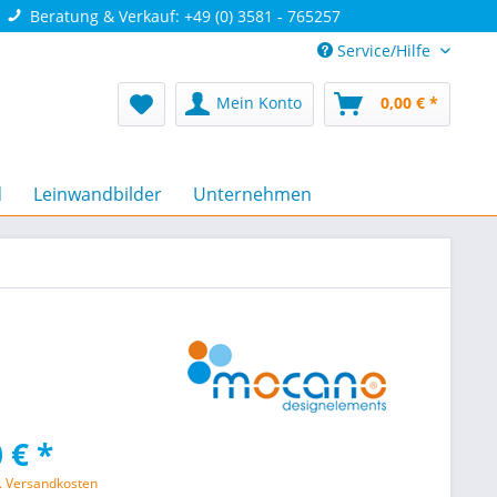
Beratung & Verkauf: +49 (0) 3581 - 765257
Service/Hilfe
Mein Konto
0,00 € *
d
Leinwandbilder
Unternehmen
 € *
l. Versandkosten