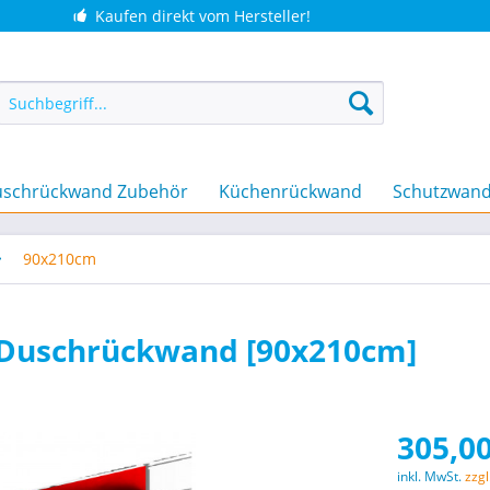
Kaufen direkt vom Hersteller!
schrückwand Zubehör
Küchenrückwand
Schutzwan
90x210cm
 Duschrückwand [90x210cm]
305,00
inkl. MwSt.
zzg