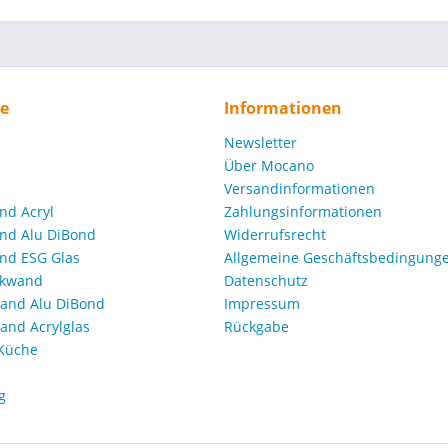
ce
Informationen
Newsletter
Über Mocano
Versandinformationen
nd Acryl
Zahlungsinformationen
nd Alu DiBond
Widerrufsrecht
nd ESG Glas
Allgemeine Geschäftsbedingunge
ckwand
Datenschutz
and Alu DiBond
Impressum
nd Acrylglas
Rückgabe
 Küche
g