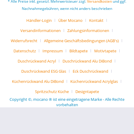
* Alle Preise inkl. gesetzl. Mehrwertsteuer zzgl.
Versandkosten
und ggf.
Nachnahmegebühren, wenn nicht anders beschrieben
Händler-Login
Über Mocano
Kontakt
Versandinformationen
Zahlungsinformationen
Widerrufsrecht
Allgemeine Geschäftsbedingungen (AGB's)
Datenschutz
Impressum
Bildtapete
Motivtapete
Duschrückwand Acryl
Duschrückwand Alu DiBond
Duschrückwand ESG Glas
Eck Duschrückwand
Küchenrückwand Alu DiBond
Küchenrückwand Acrylglas
Spritzschutz Küche
Designtapete
Copyright ©, mocano ® ist eine eingetragene Marke - Alle Rechte
vorbehalten