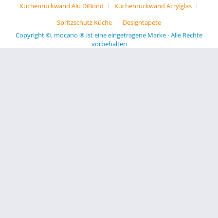
Küchenrückwand Alu DiBond
Küchenrückwand Acrylglas
Spritzschutz Küche
Designtapete
Copyright ©, mocano ® ist eine eingetragene Marke - Alle Rechte
vorbehalten