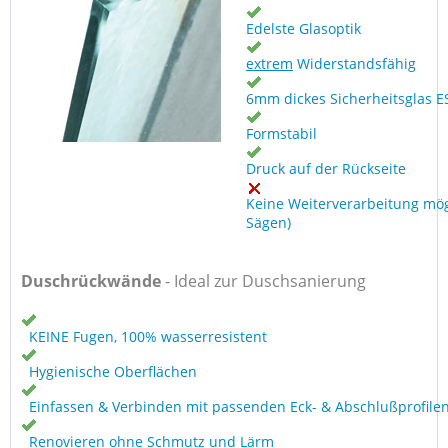
Edelste Glasoptik
extrem
Widerstandsfähig
6mm dickes Sicherheitsglas E
Formstabil
Druck auf der Rückseite
Keine Weiterverarbeitung mög
Sägen)
Duschrückwände
- Ideal zur Duschsanierung
KEINE Fugen, 100% wasserresistent
Hygienische Oberflächen
Einfassen & Verbinden mit passenden Eck- & Abschlußprofile
Renovieren ohne Schmutz und Lärm