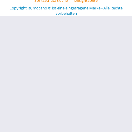
Spritzschutz Küche
Designtapete
Copyright ©, mocano ® ist eine eingetragene Marke - Alle Rechte
vorbehalten