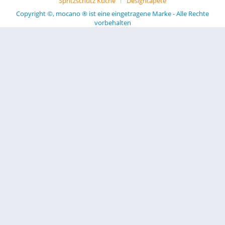
Spritzschutz Küche
Designtapete
Copyright ©, mocano ® ist eine eingetragene Marke - Alle Rechte
vorbehalten