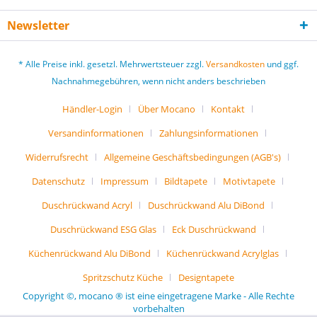
Newsletter
* Alle Preise inkl. gesetzl. Mehrwertsteuer zzgl.
Versandkosten
und ggf.
Nachnahmegebühren, wenn nicht anders beschrieben
Händler-Login
Über Mocano
Kontakt
Versandinformationen
Zahlungsinformationen
Widerrufsrecht
Allgemeine Geschäftsbedingungen (AGB's)
Datenschutz
Impressum
Bildtapete
Motivtapete
Duschrückwand Acryl
Duschrückwand Alu DiBond
Duschrückwand ESG Glas
Eck Duschrückwand
Küchenrückwand Alu DiBond
Küchenrückwand Acrylglas
Spritzschutz Küche
Designtapete
Copyright ©, mocano ® ist eine eingetragene Marke - Alle Rechte
vorbehalten