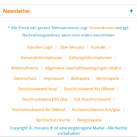
Newsletter
* Alle Preise inkl. gesetzl. Mehrwertsteuer zzgl.
Versandkosten
und ggf.
Nachnahmegebühren, wenn nicht anders beschrieben
Händler-Login
Über Mocano
Kontakt
Versandinformationen
Zahlungsinformationen
Widerrufsrecht
Allgemeine Geschäftsbedingungen (AGB's)
Datenschutz
Impressum
Bildtapete
Motivtapete
Duschrückwand Acryl
Duschrückwand Alu DiBond
Duschrückwand ESG Glas
Eck Duschrückwand
Küchenrückwand Alu DiBond
Küchenrückwand Acrylglas
Spritzschutz Küche
Designtapete
Copyright ©, mocano ® ist eine eingetragene Marke - Alle Rechte
vorbehalten