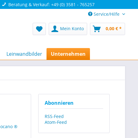
Beratung & Verkauf: +49 (0) 3581 - 765257
Service/Hilfe
Mein Konto
0,00 € *
Leinwandbilder
Unternehmen
Abonnieren
RSS-Feed
Atom-Feed
mocano ®