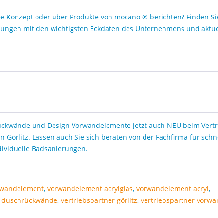
de Konzept oder über Produkte von mocano ® berichten? Finden Si
eilungen mit den wichtigsten Eckdaten des Unternehmens und aktue
ckwände und Design Vorwandelemente jetzt auch NEU beim Vertr
in Görlitz. Lassen auch Sie sich beraten von der Fachfirma für schne
dividuelle Badsanierungen.
rwandelement
,
vorwandelement acrylglas
,
vorwandelement acryl
,
,
duschrückwände
,
vertriebspartner görlitz
,
vertriebspartner vorw