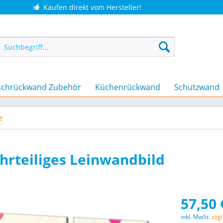
Kaufen direkt vom Hersteller!
chrückwand Zubehör
Küchenrückwand
Schutzwand
e
rteiliges Leinwandbild
57,50 
inkl. MwSt.
zzg