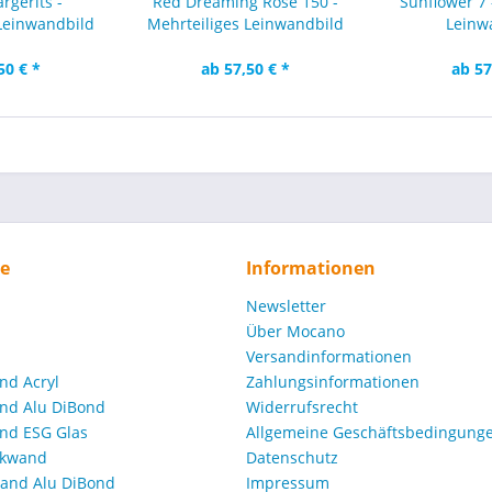
rgerits -
Red Dreaming Rose 150 -
Sunflower 7 
Leinwandbild
Mehrteiliges Leinwandbild
Leinw
50 € *
ab 57,50 € *
ab 57
ce
Informationen
Newsletter
Über Mocano
Versandinformationen
nd Acryl
Zahlungsinformationen
nd Alu DiBond
Widerrufsrecht
nd ESG Glas
Allgemeine Geschäftsbedingunge
ckwand
Datenschutz
and Alu DiBond
Impressum