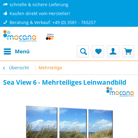
schnelle & sichere Lieferung
Kaufen direkt vom Hersteller!
Beratung & Verkauf: +49 (0) 3581 - 765257
Menü
Übersicht
Mehrteilige
Sea View 6 - Mehrteiliges Leinwandbild