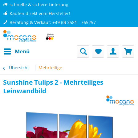
schnelle & sichere Lieferung
Kaufen direkt vom Hersteller!
Beratung & Verkauf: +49 (0) 3581 - 765257
Menü
Übersicht
Mehrteilige
Sunshine Tulips 2 - Mehrteiliges
Leinwandbild