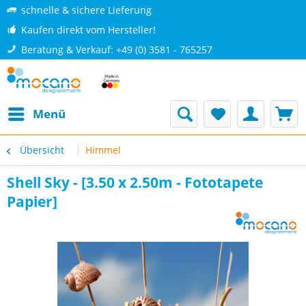
schnelle & sichere Lieferung
Kaufen direkt vom Hersteller!
Beratung & Verkauf: +49 (0) 3581 - 765257
Menü
Übersicht
Himmel
Shell Sky - [3.50 x 2.50m - Fototapete
Papier]