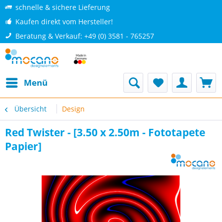
schnelle & sichere Lieferung
Kaufen direkt vom Hersteller!
Beratung & Verkauf: +49 (0) 3581 - 765257
Menü
Übersicht
Design
Red Twister - [3.50 x 2.50m - Fototapete
Papier]