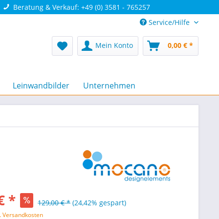
Beratung & Verkauf: +49 (0) 3581 - 765257
Service/Hilfe
Mein Konto
0,00 € *
Leinwandbilder
Unternehmen
€ *
129,00 € *
(24,42% gespart)
l. Versandkosten