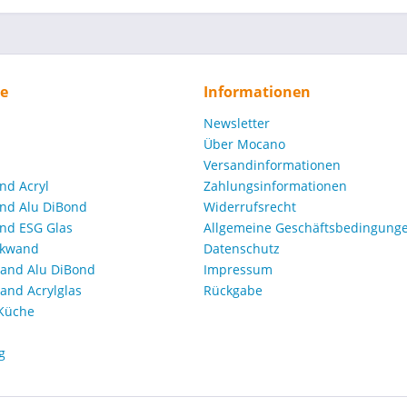
ce
Informationen
Newsletter
Über Mocano
Versandinformationen
nd Acryl
Zahlungsinformationen
nd Alu DiBond
Widerrufsrecht
nd ESG Glas
Allgemeine Geschäftsbedingunge
ckwand
Datenschutz
and Alu DiBond
Impressum
nd Acrylglas
Rückgabe
 Küche
g