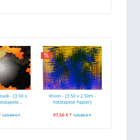
saik - [3.50 x
Vision - [3.50 x 2.50m -
ototapete...
Fototapete Papier]
*
97,50 € *
129,00 € *
129,00 € *