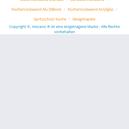
Küchenrückwand Alu DiBond
Küchenrückwand Acrylglas
Spritzschutz Küche
Designtapete
Copyright ©, mocano ® ist eine eingetragene Marke - Alle Rechte
vorbehalten