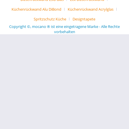
Küchenrückwand Alu DiBond
Küchenrückwand Acrylglas
Spritzschutz Küche
Designtapete
Copyright ©, mocano ® ist eine eingetragene Marke - Alle Rechte
vorbehalten