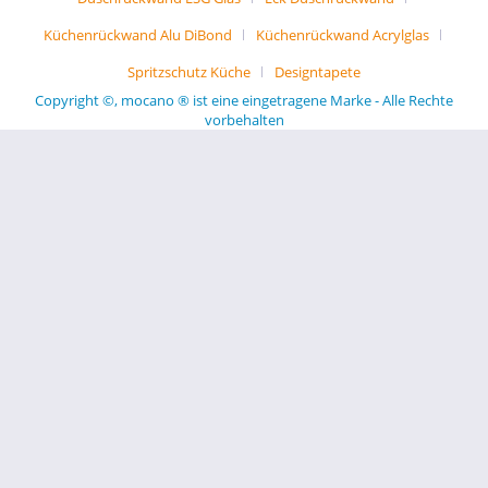
Küchenrückwand Alu DiBond
Küchenrückwand Acrylglas
Spritzschutz Küche
Designtapete
Copyright ©, mocano ® ist eine eingetragene Marke - Alle Rechte
vorbehalten